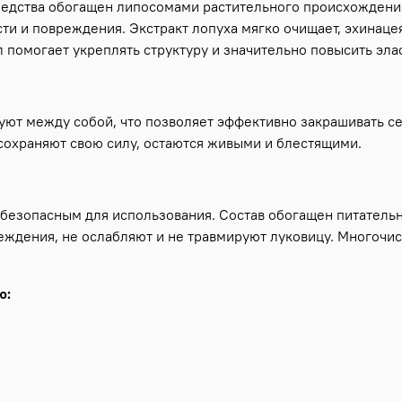
средства обогащен липосомами растительного происхождени
и и повреждения. Экстракт лопуха мягко очищает, эхинацея
л помогает укреплять структуру и значительно повысить эла
ют между собой, что позволяет эффективно закрашивать се
 сохраняют свою силу, остаются живыми и блестящими.
ее безопасным для использования. Состав обогащен питател
еждения, не ослабляют и не травмируют луковицу. Многочи
ю: