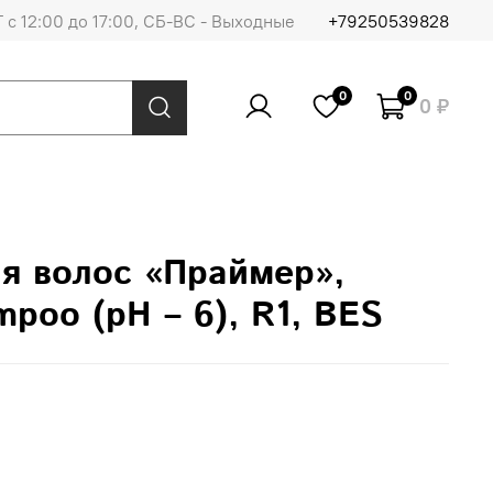
 с 12:00 до 17:00, СБ-ВС - Выходные
+79250539828
0
0
0 ₽
я волос «Праймер»,
mpoo (pH – 6), R1, BES