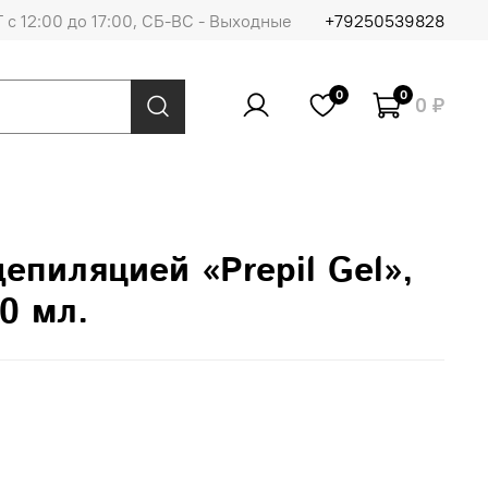
 с 12:00 до 17:00, СБ-ВС - Выходные
+79250539828
0
0
0 ₽
депиляцией «Prepil Gel»,
00 мл.