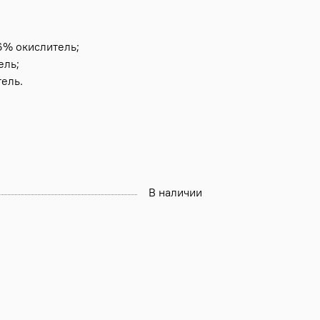
 6% окислитель;
ель;
тель.
В наличии