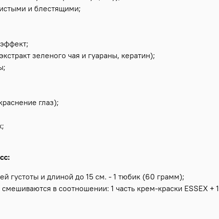
вистыми и блестящими;
эффект;
кстракт зеленого чая и гуараны, кератин);
ы;
раснение глаз);
х;
сс:
 густоты и длиной до 15 см. - 1 тюбик (60 грамм);
10 смешиваются в соотношении: 1 часть крем-краски ESSEX + 