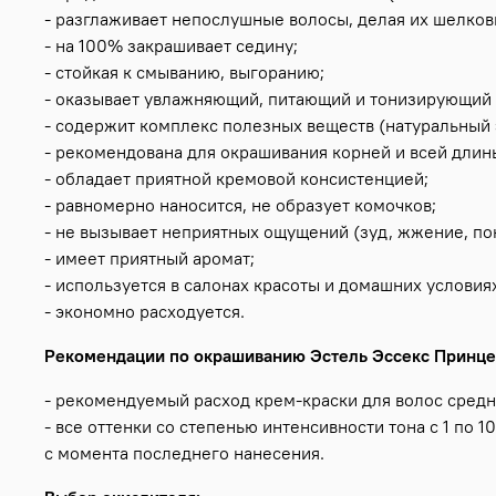
- разглаживает непослушные волосы, делая их шелко
- на 100% закрашивает седину;
- стойкая к смыванию, выгоранию;
- оказывает увлажняющий, питающий и тонизирующий 
- содержит комплекс полезных веществ (натуральный э
- рекомендована для окрашивания корней и всей длин
- обладает приятной кремовой консистенцией;
- равномерно наносится, не образует комочков;
- не вызывает неприятных ощущений (зуд, жжение, пок
- имеет приятный аромат;
- используется в салонах красоты и домашних условия
- экономно расходуется.
Рекомендации по окрашиванию Эстель Эссекс Принце
- рекомендуемый расход крем-краски для волос средней
- все оттенки со степенью интенсивности тона с 1 по 
с момента последнего нанесения.