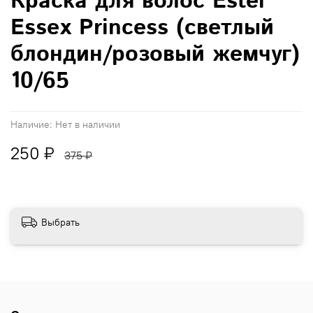
Краска для волос Estel
Essex Princess (светлый
блондин/розовый жемчуг)
10/65
Наличие:
Нет в наличии
250 ₽
375 ₽
Выбрать