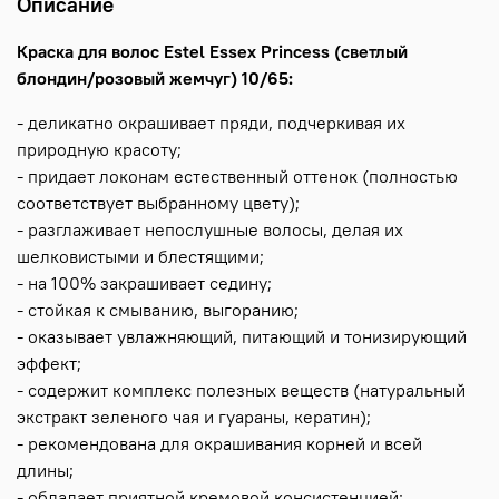
Описание
Краска для волос Estel Essex Princess (светлый
блондин/розовый жемчуг) 10/65:
- деликатно окрашивает пряди, подчеркивая их
природную красоту;
- придает локонам естественный оттенок (полностью
соответствует выбранному цвету);
- разглаживает непослушные волосы, делая их
шелковистыми и блестящими;
- на 100% закрашивает седину;
- стойкая к смыванию, выгоранию;
- оказывает увлажняющий, питающий и тонизирующий
эффект;
- содержит комплекс полезных веществ (натуральный
экстракт зеленого чая и гуараны, кератин);
- рекомендована для окрашивания корней и всей
длины;
- обладает приятной кремовой консистенцией;