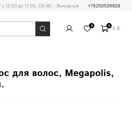
 с 12:00 до 17:00, СБ-ВС - Выходные
+79250539828
0
0
0 ₽
с для волос, Megapolis,
.