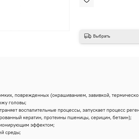
Выбрать
ломких, поврежденных (окрашиванием, завивкой, термическо
ожу головы;
устраняет воспалительные процессы, запускает процесс рег
ованный кератин, протеины пшеницы, серицин, бетаин);
иционирующим эффектом;
ей среды;