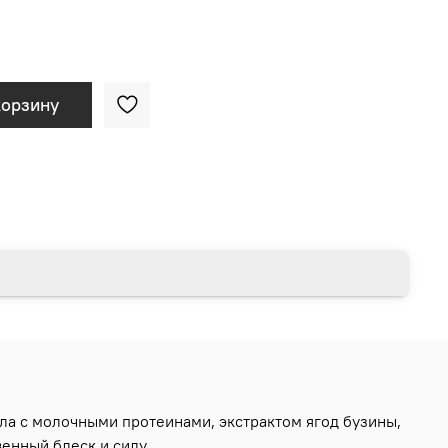
корзину
а с молочными протеинами, экстрактом ягод бузины,
енный блеск и силу.