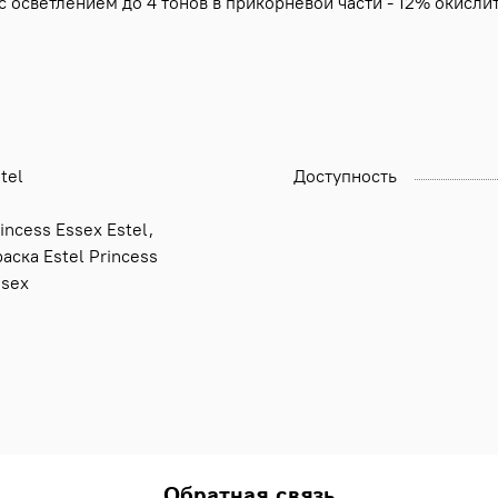
с осветлением до 4 тонов в прикорневой части - 12% окисли
tel
Доступность
incess Essex Estel,
аска Estel Princess
ssex
Обратная связь