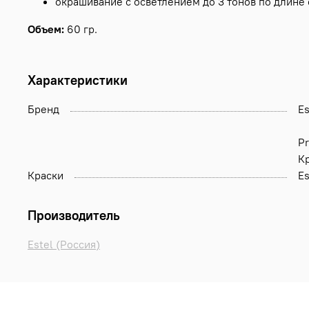
окрашивание с осветлением до 3 тонов по длине 
Объем:
60 гр.
Характеристики
Бренд
Es
Pr
Кр
Краски
E
Производитель
Estel (Россия)