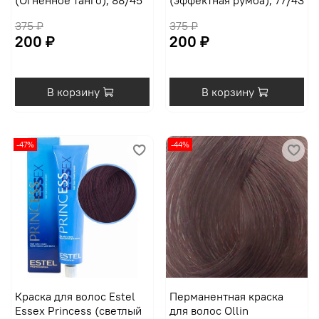
(Огненное танго), 88/45
(эффектная румба), 77/43
375 ₽
375 ₽
200 ₽
200 ₽
В корзину
В корзину
-47%
-44%
Краска для волос Estel
Перманентная краска
Essex Princess (светлый
для волос Ollin