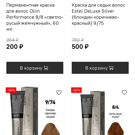
Перманентная краска
Краска для седых волос
для волос Ollin
Estel DeLuxe Silver
Performance 8/8 «светло-
(блондин коричнево-
русый жемчужный», 60
красный) 9/75
мл
354 ₽
780 ₽
200 ₽
500 ₽
В корзину
В корзину
-36%
-36%