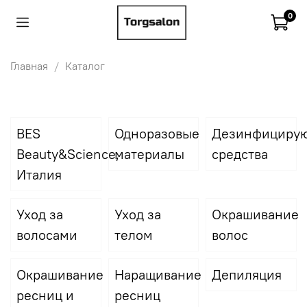
0
Главная
Каталог
BES
Одноразовые
Дезинфициру
Beauty&Science,
материалы
средства
Италия
Уход за
Уход за
Окрашивание
волосами
телом
волос
Окрашивание
Наращивание
Депиляция
ресниц и
ресниц