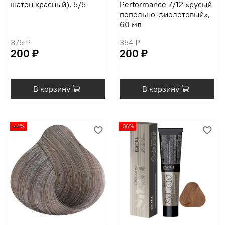
шатен красный), 5/5
Performance 7/12 «русый
пепельно-фиолетовый»,
60 мл
375 ₽
354 ₽
200 ₽
200 ₽
В корзину
В корзину
-44%
-36%