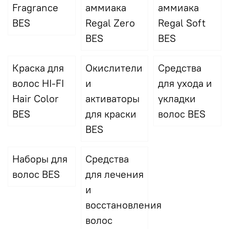
Fragrance
аммиака
аммиака
BES
Regal Zero
Regal Soft
BES
BES
Краска для
Окислители
Средства
волос HI-FI
и
для ухода и
Hair Color
активаторы
укладки
BES
для краски
волос BES
BES
Наборы для
Средства
волос BES
для лечения
и
восстановления
волос