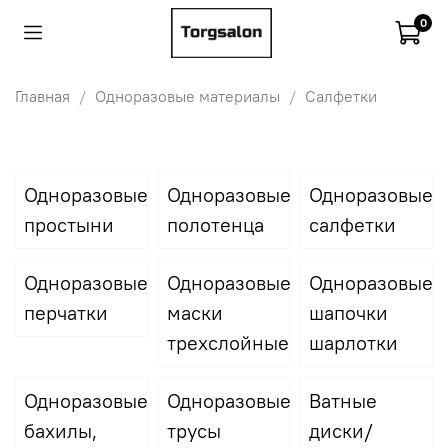
0
Главная
Одноразовые материалы
Cалфетки
Одноразовые
Одноразовые
Одноразовые
простыни
полотенца
салфетки
Одноразовые
Одноразовые
Одноразовые
перчатки
маски
шапочки
трехслойные
шарлотки
Одноразовые
Одноразовые
Ватные
бахилы,
трусы
диски/